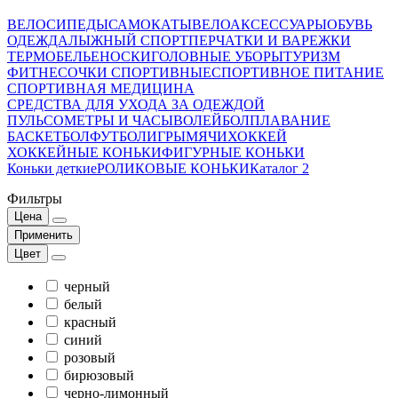
ВЕЛОСИПЕДЫ
САМОКАТЫ
ВЕЛОАКСЕССУАРЫ
ОБУВЬ
ОДЕЖДА
ЛЫЖНЫЙ СПОРТ
ПЕРЧАТКИ И ВАРЕЖКИ
ТЕРМОБЕЛЬЕ
НОСКИ
ГОЛОВНЫЕ УБОРЫ
ТУРИЗМ
ФИТНЕС
ОЧКИ СПОРТИВНЫЕ
СПОРТИВНОЕ ПИТАНИЕ
СПОРТИВНАЯ МЕДИЦИНА
СРЕДСТВА ДЛЯ УХОДА ЗА ОДЕЖДОЙ
ПУЛЬСОМЕТРЫ И ЧАСЫ
ВОЛЕЙБОЛ
ПЛАВАНИЕ
БАСКЕТБОЛ
ФУТБОЛ
ИГРЫ
МЯЧИ
ХОККЕЙ
ХОККЕЙНЫЕ КОНЬКИ
ФИГУРНЫЕ КОНЬКИ
Коньки деткие
РОЛИКОВЫЕ КОНЬКИ
Каталог 2
Фильтры
Цена
Применить
Цвет
черный
белый
красный
синий
розовый
бирюзовый
черно-лимонный