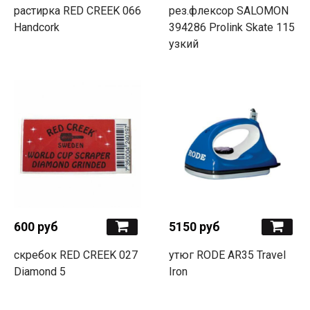
растирка RED CREEK 066
рез.флексор SALOMON
Handcork
394286 Prolink Skate 115
узкий
600 руб
5150 руб
скребок RED CREEK 027
утюг RODE AR35 Travel
Diamond 5
Iron