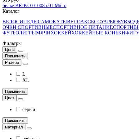
белье BRIKO 010085.01 Micro
Каталог
ВЕЛОСИПЕДЫ
САМОКАТЫ
ВЕЛОАКСЕССУАРЫ
ОБУВЬ
ОД
ОЧКИ СПОРТИВНЫЕ
СПОРТИВНОЕ ПИТАНИЕ
СПОРТИВ
ФУТБОЛ
ИГРЫ
МЯЧИ
ХОККЕЙ
ХОККЕЙНЫЕ КОНЬКИ
ФИГУ
Фильтры
Цена
Применить
Размер
L
XL
Применить
Цвет
серый
Применить
материал
рейтузы