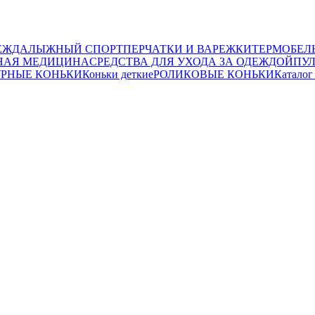
ЕЖДА
ЛЫЖНЫЙ СПОРТ
ПЕРЧАТКИ И ВАРЕЖКИ
ТЕРМОБЕЛ
НАЯ МЕДИЦИНА
СРЕДСТВА ДЛЯ УХОДА ЗА ОДЕЖДОЙ
ПУ
РНЫЕ КОНЬКИ
Коньки деткие
РОЛИКОВЫЕ КОНЬКИ
Каталог