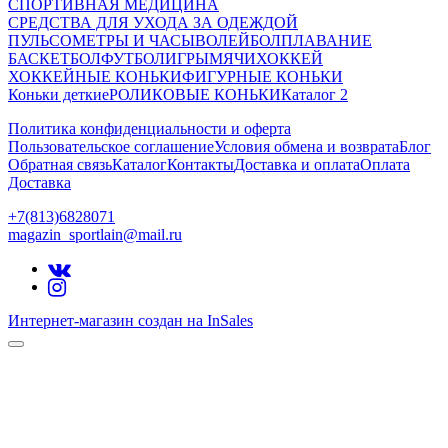
СПОРТИВНАЯ МЕДИЦИНА
СРЕДСТВА ДЛЯ УХОДА ЗА ОДЕЖДОЙ
ПУЛЬСОМЕТРЫ И ЧАСЫ
ВОЛЕЙБОЛ
ПЛАВАНИЕ
БАСКЕТБОЛ
ФУТБОЛ
ИГРЫ
МЯЧИ
ХОККЕЙ
ХОККЕЙНЫЕ КОНЬКИ
ФИГУРНЫЕ КОНЬКИ
Коньки деткие
РОЛИКОВЫЕ КОНЬКИ
Каталог 2
Политика конфиденциальности и оферта
Пользовательское соглашение
Условия обмена и возврата
Блог
Обратная связь
Каталог
Контакты
Доставка и оплата
Оплата
Доставка
+7(813)6828071
magazin_sportlain@mail.ru
Интернет-магазин создан на InSales