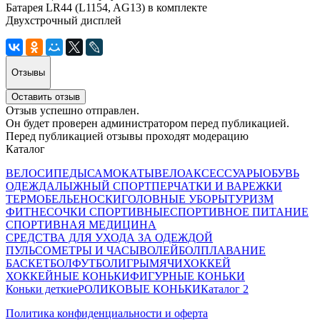
Батарея LR44 (L1154, AG13) в комплекте
Двухстрочный дисплей
Отзывы
Оставить отзыв
Отзыв успешно отправлен.
Он будет проверен администратором перед публикацией.
Перед публикацией отзывы проходят модерацию
Каталог
ВЕЛОСИПЕДЫ
САМОКАТЫ
ВЕЛОАКСЕССУАРЫ
ОБУВЬ
ОДЕЖДА
ЛЫЖНЫЙ СПОРТ
ПЕРЧАТКИ И ВАРЕЖКИ
ТЕРМОБЕЛЬЕ
НОСКИ
ГОЛОВНЫЕ УБОРЫ
ТУРИЗМ
ФИТНЕС
ОЧКИ СПОРТИВНЫЕ
СПОРТИВНОЕ ПИТАНИЕ
СПОРТИВНАЯ МЕДИЦИНА
СРЕДСТВА ДЛЯ УХОДА ЗА ОДЕЖДОЙ
ПУЛЬСОМЕТРЫ И ЧАСЫ
ВОЛЕЙБОЛ
ПЛАВАНИЕ
БАСКЕТБОЛ
ФУТБОЛ
ИГРЫ
МЯЧИ
ХОККЕЙ
ХОККЕЙНЫЕ КОНЬКИ
ФИГУРНЫЕ КОНЬКИ
Коньки деткие
РОЛИКОВЫЕ КОНЬКИ
Каталог 2
Политика конфиденциальности и оферта