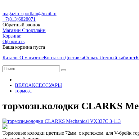
magazin_sportlain@mail.ru
+7(813)6828071
Обратный звонок
Магазин Спортлайн
Корзина:
Оформить
Ваша корзина пуста
Каталог
О магазине
Контакты
Доставка
Оплата
Личный кабинет
Б
ВЕЛОАКСЕССУАРЫ
тормоза
тормозн.колодки CLARKS Mec
Тормозные колодки цветные 72мм, c крепежом, для V-брейк то
красные, блистер