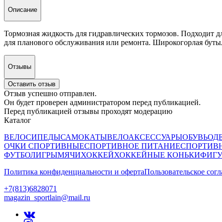
Описание
Тормозная жидкость для гидравлических тормозов. Подходит дл
для планового обслуживания или ремонта. Широкогорлая бутыл
Отзывы
Оставить отзыв
Отзыв успешно отправлен.
Он будет проверен администратором перед публикацией.
Перед публикацией отзывы проходят модерацию
Каталог
ВЕЛОСИПЕДЫ
САМОКАТЫ
ВЕЛОАКСЕССУАРЫ
ОБУВЬ
ОД
ОЧКИ СПОРТИВНЫЕ
СПОРТИВНОЕ ПИТАНИЕ
СПОРТИВ
ФУТБОЛ
ИГРЫ
МЯЧИ
ХОККЕЙ
ХОККЕЙНЫЕ КОНЬКИ
ФИГУ
Политика конфиденциальности и оферта
Пользовательское сог
+7(813)6828071
magazin_sportlain@mail.ru