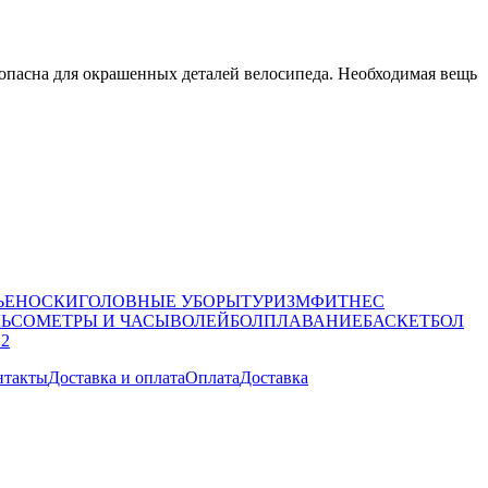
зопасна для окрашенных деталей велосипеда. Необходимая вещь
ЬЕ
НОСКИ
ГОЛОВНЫЕ УБОРЫ
ТУРИЗМ
ФИТНЕС
ЛЬСОМЕТРЫ И ЧАСЫ
ВОЛЕЙБОЛ
ПЛАВАНИЕ
БАСКЕТБОЛ
 2
нтакты
Доставка и оплата
Оплата
Доставка