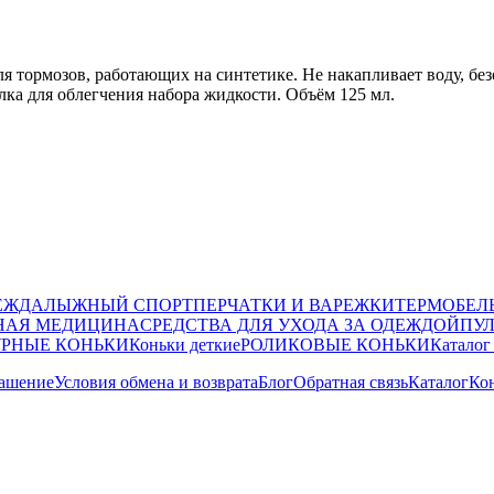
я тормозов, работающих на синтетике. Не накапливает воду, бе
ка для облегчения набора жидкости. Объём 125 мл.
ЕЖДА
ЛЫЖНЫЙ СПОРТ
ПЕРЧАТКИ И ВАРЕЖКИ
ТЕРМОБЕЛ
НАЯ МЕДИЦИНА
СРЕДСТВА ДЛЯ УХОДА ЗА ОДЕЖДОЙ
ПУ
РНЫЕ КОНЬКИ
Коньки деткие
РОЛИКОВЫЕ КОНЬКИ
Каталог
лашение
Условия обмена и возврата
Блог
Обратная связь
Каталог
Ко