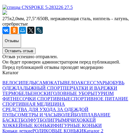
275х2,0мм, 27,5"/650B, нержавеющая сталь, ниппель - латунь,
серебристые
Отзывы
Оставить отзыв
Отзыв успешно отправлен.
Он будет проверен администратором перед публикацией.
Перед публикацией отзывы проходят модерацию
Каталог
ВЕЛОСИПЕДЫ
САМОКАТЫ
ВЕЛОАКСЕССУАРЫ
ОБУВЬ
ОДЕЖДА
ЛЫЖНЫЙ СПОРТ
ПЕРЧАТКИ И ВАРЕЖКИ
ТЕРМОБЕЛЬЕ
НОСКИ
ГОЛОВНЫЕ УБОРЫ
ТУРИЗМ
ФИТНЕС
ОЧКИ СПОРТИВНЫЕ
СПОРТИВНОЕ ПИТАНИЕ
СПОРТИВНАЯ МЕДИЦИНА
СРЕДСТВА ДЛЯ УХОДА ЗА ОДЕЖДОЙ
ПУЛЬСОМЕТРЫ И ЧАСЫ
ВОЛЕЙБОЛ
ПЛАВАНИЕ
БАСКЕТБОЛ
ФУТБОЛ
ИГРЫ
МЯЧИ
ХОККЕЙ
ХОККЕЙНЫЕ КОНЬКИ
ФИГУРНЫЕ КОНЬКИ
Коньки деткие
РОЛИКОВЫЕ КОНЬКИ
Каталог 2