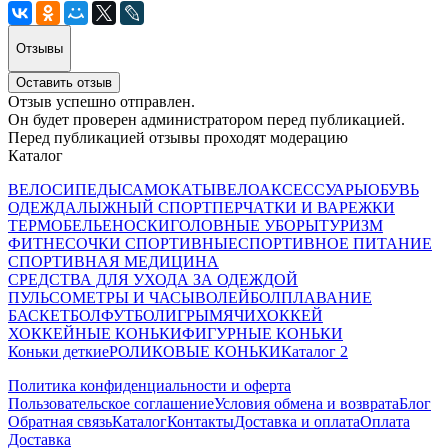
Отзывы
Оставить отзыв
Отзыв успешно отправлен.
Он будет проверен администратором перед публикацией.
Перед публикацией отзывы проходят модерацию
Каталог
ВЕЛОСИПЕДЫ
САМОКАТЫ
ВЕЛОАКСЕССУАРЫ
ОБУВЬ
ОДЕЖДА
ЛЫЖНЫЙ СПОРТ
ПЕРЧАТКИ И ВАРЕЖКИ
ТЕРМОБЕЛЬЕ
НОСКИ
ГОЛОВНЫЕ УБОРЫ
ТУРИЗМ
ФИТНЕС
ОЧКИ СПОРТИВНЫЕ
СПОРТИВНОЕ ПИТАНИЕ
СПОРТИВНАЯ МЕДИЦИНА
СРЕДСТВА ДЛЯ УХОДА ЗА ОДЕЖДОЙ
ПУЛЬСОМЕТРЫ И ЧАСЫ
ВОЛЕЙБОЛ
ПЛАВАНИЕ
БАСКЕТБОЛ
ФУТБОЛ
ИГРЫ
МЯЧИ
ХОККЕЙ
ХОККЕЙНЫЕ КОНЬКИ
ФИГУРНЫЕ КОНЬКИ
Коньки деткие
РОЛИКОВЫЕ КОНЬКИ
Каталог 2
Политика конфиденциальности и оферта
Пользовательское соглашение
Условия обмена и возврата
Блог
Обратная связь
Каталог
Контакты
Доставка и оплата
Оплата
Доставка