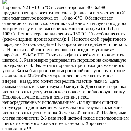
Порошок N21 +10 -6 °С высокофторовый 30г 62986
предназначен для всех типов снега (включая искусственный)
при температуре воздуха от +10 до -6°C. Обеспечивает
отличное качество скольжения, особенно в теплую погоду, на
мокром снегу и при высокой влажности воздуха (от 60 до
100%). Температура наплавления - 150 °C. Способ нанесения
(рекомендации производителя): 1. Нанести слой графитового
парафина Ski-Go Graphite LF, обработайте скребком и щеткой.
2. Нанести слой соответствующего погодным условиям
парафина Ski-Go HF. Снять парафин скребком и прочистить
щеткой. 3. Равномерно распределить порошок на скользящую
поверхность. 4. Закрепить порошок при помощи смазочного
утюга. Затем быстро и равномерно пройтись утюгом по зоне
скольжения. Избегайте медленного перемещения утюга
вперед - назад, это может повредить пластик лыж! 5. Дать
лыжам остыть как минимум 20 минут. 6. Для снятия порошка
использовать щетку из конского волоса и нейлоновую щетку.
Порошок лучше класть в день гонки, перед
непосредственным использованием. Для лучшей очистки
структуры и достижения максимального результата, можно
использовать щетки с тонкой стальной щетиной. Необходимо
слегка прочистить 2-3 раза этой щеткой перед использованием
щеток из конского волоса и нейлоновой. Хорошего
скольжения !!!