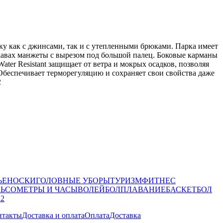
ку как с джинсами, так и с утепленными брюками. Парка имеет
кавах манжеты с вырезом под большой палец. Боковые карманы
ter Resistant защищает от ветра и мокрых осадков, позволяя
 Обеспечивает терморегуляцию и сохраняет свои свойства даже
2
ЬЕ
НОСКИ
ГОЛОВНЫЕ УБОРЫ
ТУРИЗМ
ФИТНЕС
ЛЬСОМЕТРЫ И ЧАСЫ
ВОЛЕЙБОЛ
ПЛАВАНИЕ
БАСКЕТБОЛ
 2
нтакты
Доставка и оплата
Оплата
Доставка