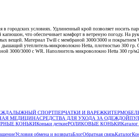
я в городских условиях. Удлиненный крой позволяет носить пар
капюшон, что обеспечивает комфорт в ветреную погоду. На ру
ых вещей. Материал Twill с мембраной 3000/3000 и покрытием Wa
 и дышащий утеплитель-микроволокно Hetta, плотностью 300 гр.
аной 3000/3000 с WR. Наполнитель микроволокно Hetta 300 гр/м
ЕЖДА
ЛЫЖНЫЙ СПОРТ
ПЕРЧАТКИ И ВАРЕЖКИ
ТЕРМОБЕЛ
НАЯ МЕДИЦИНА
СРЕДСТВА ДЛЯ УХОДА ЗА ОДЕЖДОЙ
ПУ
РНЫЕ КОНЬКИ
Коньки деткие
РОЛИКОВЫЕ КОНЬКИ
Каталог
лашение
Условия обмена и возврата
Блог
Обратная связь
Каталог
Ко