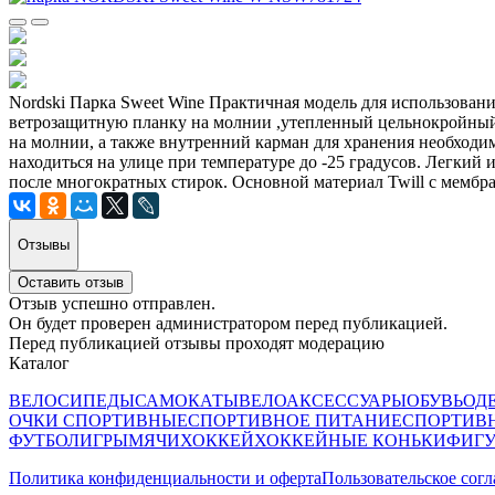
Nordski Парка Sweet Wine Практичная модель для использовани
ветрозащитную планку на молнии ,утепленный цельнокройный 
на молнии, а также внутренний карман для хранения необходим
находиться на улице при температуре до -25 градусов. Легкий
после многократных стирок. Основной материал Twill с мембр
Отзывы
Оставить отзыв
Отзыв успешно отправлен.
Он будет проверен администратором перед публикацией.
Перед публикацией отзывы проходят модерацию
Каталог
ВЕЛОСИПЕДЫ
САМОКАТЫ
ВЕЛОАКСЕССУАРЫ
ОБУВЬ
ОД
ОЧКИ СПОРТИВНЫЕ
СПОРТИВНОЕ ПИТАНИЕ
СПОРТИВ
ФУТБОЛ
ИГРЫ
МЯЧИ
ХОККЕЙ
ХОККЕЙНЫЕ КОНЬКИ
ФИГУ
Политика конфиденциальности и оферта
Пользовательское сог