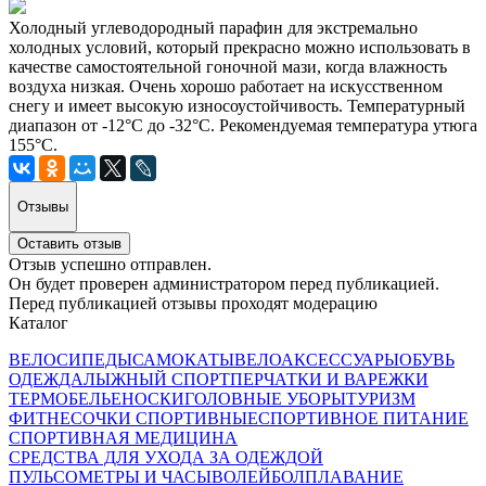
Холодный углеводородный парафин для экстремально
холодных условий, который прекрасно можно использовать в
качестве самостоятельной гоночной мази, когда влажность
воздуха низкая. Очень хорошо работает на искусственном
снегу и имеет высокую износоустойчивость. Температурный
диапазон от -12°C до -32°С. Рекомендуемая температура утюга
155°С.
Отзывы
Оставить отзыв
Отзыв успешно отправлен.
Он будет проверен администратором перед публикацией.
Перед публикацией отзывы проходят модерацию
Каталог
ВЕЛОСИПЕДЫ
САМОКАТЫ
ВЕЛОАКСЕССУАРЫ
ОБУВЬ
ОДЕЖДА
ЛЫЖНЫЙ СПОРТ
ПЕРЧАТКИ И ВАРЕЖКИ
ТЕРМОБЕЛЬЕ
НОСКИ
ГОЛОВНЫЕ УБОРЫ
ТУРИЗМ
ФИТНЕС
ОЧКИ СПОРТИВНЫЕ
СПОРТИВНОЕ ПИТАНИЕ
СПОРТИВНАЯ МЕДИЦИНА
СРЕДСТВА ДЛЯ УХОДА ЗА ОДЕЖДОЙ
ПУЛЬСОМЕТРЫ И ЧАСЫ
ВОЛЕЙБОЛ
ПЛАВАНИЕ