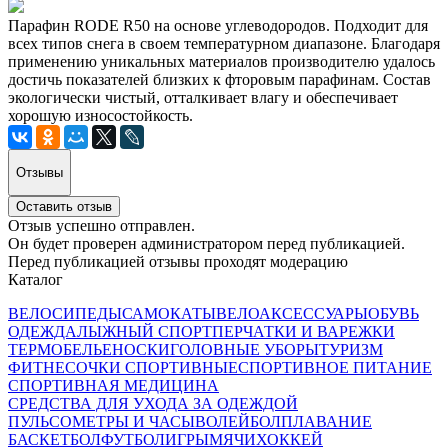
Парафин RODE R50 на основе углеводородов. Подходит для
всех типов снега в своем температурном диапазоне. Благодаря
применению уникальных материалов производителю удалось
достичь показателей близких к фторовым парафинам. Состав
экологически чистый, отталкивает влагу и обеспечивает
хорошую износостойкость.
Отзывы
Оставить отзыв
Отзыв успешно отправлен.
Он будет проверен администратором перед публикацией.
Перед публикацией отзывы проходят модерацию
Каталог
ВЕЛОСИПЕДЫ
САМОКАТЫ
ВЕЛОАКСЕССУАРЫ
ОБУВЬ
ОДЕЖДА
ЛЫЖНЫЙ СПОРТ
ПЕРЧАТКИ И ВАРЕЖКИ
ТЕРМОБЕЛЬЕ
НОСКИ
ГОЛОВНЫЕ УБОРЫ
ТУРИЗМ
ФИТНЕС
ОЧКИ СПОРТИВНЫЕ
СПОРТИВНОЕ ПИТАНИЕ
СПОРТИВНАЯ МЕДИЦИНА
СРЕДСТВА ДЛЯ УХОДА ЗА ОДЕЖДОЙ
ПУЛЬСОМЕТРЫ И ЧАСЫ
ВОЛЕЙБОЛ
ПЛАВАНИЕ
БАСКЕТБОЛ
ФУТБОЛ
ИГРЫ
МЯЧИ
ХОККЕЙ