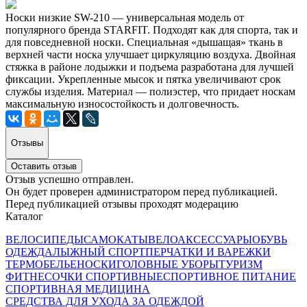
Носки низкие SW-210 — универсальная модель от
популярного бренда STARFIT. Подходят как для спорта, так и
для повседневной носки. Специальная «​дышащая» ткань в
верхней части носка улучшает циркуляцию воздуха. Двойная
стяжка в районе ​лодыжки и подъема разработана для лучшей
фиксации. Укрепленные мысок и пятка увеличивают срок
службы изделия. Материал — полиэстер, что придает носкам
максимальную износостойкость и долговечность.
Отзывы
Оставить отзыв
Отзыв успешно отправлен.
Он будет проверен администратором перед публикацией.
Перед публикацией отзывы проходят модерацию
Каталог
ВЕЛОСИПЕДЫ
САМОКАТЫ
ВЕЛОАКСЕССУАРЫ
ОБУВЬ
ОДЕЖДА
ЛЫЖНЫЙ СПОРТ
ПЕРЧАТКИ И ВАРЕЖКИ
ТЕРМОБЕЛЬЕ
НОСКИ
ГОЛОВНЫЕ УБОРЫ
ТУРИЗМ
ФИТНЕС
ОЧКИ СПОРТИВНЫЕ
СПОРТИВНОЕ ПИТАНИЕ
СПОРТИВНАЯ МЕДИЦИНА
СРЕДСТВА ДЛЯ УХОДА ЗА ОДЕЖДОЙ