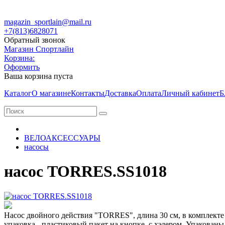
magazin_sportlain@mail.ru
+7(813)6828071
Обратный звонок
Магазин Спортлайн
Корзина:
Оформить
Ваша корзина пуста
Каталог
О магазине
Контакты
Доставка
Оплата
Личный кабинет
Б
ВЕЛОАКСЕССУАРЫ
насосы
насос TORRES.SS1018
Насос двойного действия "TORRES", длина 30 см, в комплекте
упаковка - пластиковый пакет на кнопке, с хэдером. Упакованы 