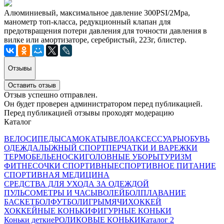
Алюминиевый, максимальное давление 300PSI/2Mpa,
манометр топ-класса, редукционный клапан для
предотвращения потери давления для точности давления в
вилке или амортизаторе, серебристый, 223г, блистер.
Отзывы
Оставить отзыв
Отзыв успешно отправлен.
Он будет проверен администратором перед публикацией.
Перед публикацией отзывы проходят модерацию
Каталог
ВЕЛОСИПЕДЫ
САМОКАТЫ
ВЕЛОАКСЕССУАРЫ
ОБУВЬ
ОДЕЖДА
ЛЫЖНЫЙ СПОРТ
ПЕРЧАТКИ И ВАРЕЖКИ
ТЕРМОБЕЛЬЕ
НОСКИ
ГОЛОВНЫЕ УБОРЫ
ТУРИЗМ
ФИТНЕС
ОЧКИ СПОРТИВНЫЕ
СПОРТИВНОЕ ПИТАНИЕ
СПОРТИВНАЯ МЕДИЦИНА
СРЕДСТВА ДЛЯ УХОДА ЗА ОДЕЖДОЙ
ПУЛЬСОМЕТРЫ И ЧАСЫ
ВОЛЕЙБОЛ
ПЛАВАНИЕ
БАСКЕТБОЛ
ФУТБОЛ
ИГРЫ
МЯЧИ
ХОККЕЙ
ХОККЕЙНЫЕ КОНЬКИ
ФИГУРНЫЕ КОНЬКИ
Коньки деткие
РОЛИКОВЫЕ КОНЬКИ
Каталог 2