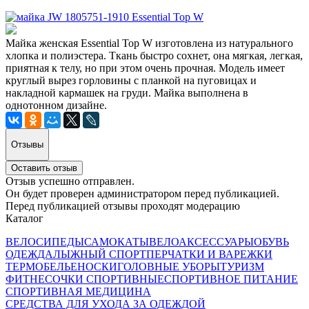
Майка женская Essential Top W изготовлена из натурального
хлопка и полиэстера. Ткань быстро сохнет, она мягкая, легкая,
приятная к телу, но при этом очень прочная. Модель имеет
круглый вырез горловины с планкой на пуговицах и
накладной кармашек на груди. Майка выполнена в
однотонном дизайне.
Отзывы
Оставить отзыв
Отзыв успешно отправлен.
Он будет проверен администратором перед публикацией.
Перед публикацией отзывы проходят модерацию
Каталог
ВЕЛОСИПЕДЫ
САМОКАТЫ
ВЕЛОАКСЕССУАРЫ
ОБУВЬ
ОДЕЖДА
ЛЫЖНЫЙ СПОРТ
ПЕРЧАТКИ И ВАРЕЖКИ
ТЕРМОБЕЛЬЕ
НОСКИ
ГОЛОВНЫЕ УБОРЫ
ТУРИЗМ
ФИТНЕС
ОЧКИ СПОРТИВНЫЕ
СПОРТИВНОЕ ПИТАНИЕ
СПОРТИВНАЯ МЕДИЦИНА
СРЕДСТВА ДЛЯ УХОДА ЗА ОДЕЖДОЙ