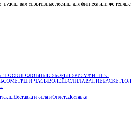
го, нужны вам спортивные лосины для фитнеса или же теплые
ЬЕ
НОСКИ
ГОЛОВНЫЕ УБОРЫ
ТУРИЗМ
ФИТНЕС
ЛЬСОМЕТРЫ И ЧАСЫ
ВОЛЕЙБОЛ
ПЛАВАНИЕ
БАСКЕТБОЛ
 2
нтакты
Доставка и оплата
Оплата
Доставка