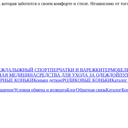
которая заботится о своем комфорте и стиле. Независимо от то
ЕЖДА
ЛЫЖНЫЙ СПОРТ
ПЕРЧАТКИ И ВАРЕЖКИ
ТЕРМОБЕЛ
НАЯ МЕДИЦИНА
СРЕДСТВА ДЛЯ УХОДА ЗА ОДЕЖДОЙ
ПУ
РНЫЕ КОНЬКИ
Коньки деткие
РОЛИКОВЫЕ КОНЬКИ
Каталог
лашение
Условия обмена и возврата
Блог
Обратная связь
Каталог
Ко