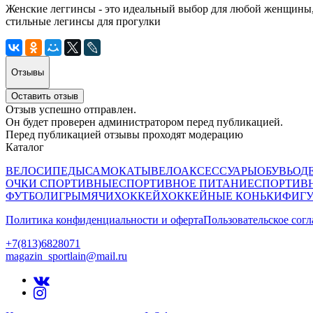
Женские леггинсы - это идеальный выбор для любой женщины, 
стильные легинсы для прогулки
Отзывы
Оставить отзыв
Отзыв успешно отправлен.
Он будет проверен администратором перед публикацией.
Перед публикацией отзывы проходят модерацию
Каталог
ВЕЛОСИПЕДЫ
САМОКАТЫ
ВЕЛОАКСЕССУАРЫ
ОБУВЬ
ОД
ОЧКИ СПОРТИВНЫЕ
СПОРТИВНОЕ ПИТАНИЕ
СПОРТИВ
ФУТБОЛ
ИГРЫ
МЯЧИ
ХОККЕЙ
ХОККЕЙНЫЕ КОНЬКИ
ФИГУ
Политика конфиденциальности и оферта
Пользовательское сог
+7(813)6828071
magazin_sportlain@mail.ru