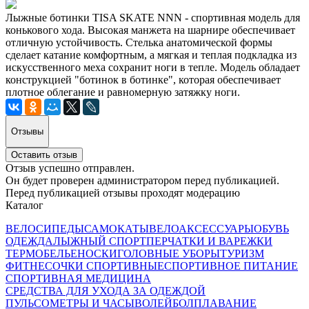
Лыжные ботинки TISA SKATE NNN - спортивная модель для
конькового хода. Высокая манжета на шарнире обеспечивает
отличную устойчивость. Стелька анатомической формы
сделает катание комфортным, а мягкая и теплая подкладка из
искусственного меха сохранит ноги в тепле. Модель обладает
конструкцией "ботинок в ботинке", которая обеспечивает
плотное облегание и равномерную затяжку ноги.
Отзывы
Оставить отзыв
Отзыв успешно отправлен.
Он будет проверен администратором перед публикацией.
Перед публикацией отзывы проходят модерацию
Каталог
ВЕЛОСИПЕДЫ
САМОКАТЫ
ВЕЛОАКСЕССУАРЫ
ОБУВЬ
ОДЕЖДА
ЛЫЖНЫЙ СПОРТ
ПЕРЧАТКИ И ВАРЕЖКИ
ТЕРМОБЕЛЬЕ
НОСКИ
ГОЛОВНЫЕ УБОРЫ
ТУРИЗМ
ФИТНЕС
ОЧКИ СПОРТИВНЫЕ
СПОРТИВНОЕ ПИТАНИЕ
СПОРТИВНАЯ МЕДИЦИНА
СРЕДСТВА ДЛЯ УХОДА ЗА ОДЕЖДОЙ
ПУЛЬСОМЕТРЫ И ЧАСЫ
ВОЛЕЙБОЛ
ПЛАВАНИЕ