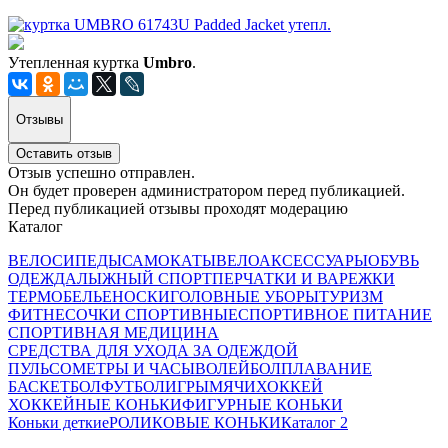
Утепленная куртка
Umbro
.
Отзывы
Оставить отзыв
Отзыв успешно отправлен.
Он будет проверен администратором перед публикацией.
Перед публикацией отзывы проходят модерацию
Каталог
ВЕЛОСИПЕДЫ
САМОКАТЫ
ВЕЛОАКСЕССУАРЫ
ОБУВЬ
ОДЕЖДА
ЛЫЖНЫЙ СПОРТ
ПЕРЧАТКИ И ВАРЕЖКИ
ТЕРМОБЕЛЬЕ
НОСКИ
ГОЛОВНЫЕ УБОРЫ
ТУРИЗМ
ФИТНЕС
ОЧКИ СПОРТИВНЫЕ
СПОРТИВНОЕ ПИТАНИЕ
СПОРТИВНАЯ МЕДИЦИНА
СРЕДСТВА ДЛЯ УХОДА ЗА ОДЕЖДОЙ
ПУЛЬСОМЕТРЫ И ЧАСЫ
ВОЛЕЙБОЛ
ПЛАВАНИЕ
БАСКЕТБОЛ
ФУТБОЛ
ИГРЫ
МЯЧИ
ХОККЕЙ
ХОККЕЙНЫЕ КОНЬКИ
ФИГУРНЫЕ КОНЬКИ
Коньки деткие
РОЛИКОВЫЕ КОНЬКИ
Каталог 2