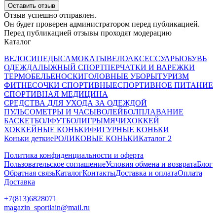
Оставить отзыв
Отзыв успешно отправлен.
Он будет проверен администратором перед публикацией.
Перед публикацией отзывы проходят модерацию
Каталог
ВЕЛОСИПЕДЫ
САМОКАТЫ
ВЕЛОАКСЕССУАРЫ
ОБУВЬ
ОДЕЖДА
ЛЫЖНЫЙ СПОРТ
ПЕРЧАТКИ И ВАРЕЖКИ
ТЕРМОБЕЛЬЕ
НОСКИ
ГОЛОВНЫЕ УБОРЫ
ТУРИЗМ
ФИТНЕС
ОЧКИ СПОРТИВНЫЕ
СПОРТИВНОЕ ПИТАНИЕ
СПОРТИВНАЯ МЕДИЦИНА
СРЕДСТВА ДЛЯ УХОДА ЗА ОДЕЖДОЙ
ПУЛЬСОМЕТРЫ И ЧАСЫ
ВОЛЕЙБОЛ
ПЛАВАНИЕ
БАСКЕТБОЛ
ФУТБОЛ
ИГРЫ
МЯЧИ
ХОККЕЙ
ХОККЕЙНЫЕ КОНЬКИ
ФИГУРНЫЕ КОНЬКИ
Коньки деткие
РОЛИКОВЫЕ КОНЬКИ
Каталог 2
Политика конфиденциальности и оферта
Пользовательское соглашение
Условия обмена и возврата
Блог
Обратная связь
Каталог
Контакты
Доставка и оплата
Оплата
Доставка
+7(813)6828071
magazin_sportlain@mail.ru