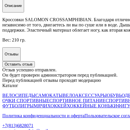
Описание
Кроссовки SALOMON CROSSAMPHIBIAN. Благодаря отличному с
независимо от того, двигаетесь ли вы по суше или в воде. Ды
поддержки. Эластичный материал облегает ногу, как вторая ко
Вес: 210 гр.
Отзывы
Оставить отзыв
Отзыв успешно отправлен.
Он будет проверен администратором перед публикацией.
Перед публикацией отзывы проходят модерацию
Каталог
ВЕЛОСИПЕДЫ
САМОКАТЫ
ВЕЛОАКСЕССУАРЫ
ОБУВЬ
ОД
ОЧКИ СПОРТИВНЫЕ
СПОРТИВНОЕ ПИТАНИЕ
СПОРТИВ
ФУТБОЛ
ИГРЫ
МЯЧИ
ХОККЕЙ
ХОККЕЙНЫЕ КОНЬКИ
ФИГУ
Политика конфиденциальности и оферта
Пользовательское сог
+7(813)6828071