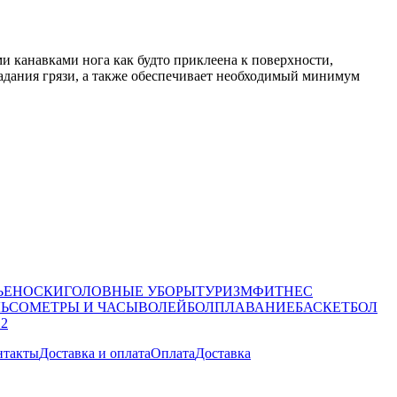
анавками нога как будто приклеена к поверхности,
падания грязи, а также обеспечивает необходимый минимум
ЬЕ
НОСКИ
ГОЛОВНЫЕ УБОРЫ
ТУРИЗМ
ФИТНЕС
ЛЬСОМЕТРЫ И ЧАСЫ
ВОЛЕЙБОЛ
ПЛАВАНИЕ
БАСКЕТБОЛ
 2
нтакты
Доставка и оплата
Оплата
Доставка