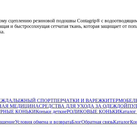
цеплению резиновой подошвы Contagrip® с водоотводящими к
шащая и быстросохнущая сетчатая ткань, которая защищает от по
жа.
ЕЖДА
ЛЫЖНЫЙ СПОРТ
ПЕРЧАТКИ И ВАРЕЖКИ
ТЕРМОБЕЛ
НАЯ МЕДИЦИНА
СРЕДСТВА ДЛЯ УХОДА ЗА ОДЕЖДОЙ
ПУ
РНЫЕ КОНЬКИ
Коньки деткие
РОЛИКОВЫЕ КОНЬКИ
Каталог
лашение
Условия обмена и возврата
Блог
Обратная связь
Каталог
Ко