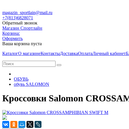
magazin_sportlain@mail.ru
+7(813)6828071
Обратный звонок
Магазин Спортлайн
Корзина:
Оформить
Ваша корзина пуста
Каталог
О магазине
Контакты
Доставка
Оплата
Личный кабинет
Б
ОБУВЬ
обувь SALOMON
Кроссовки Salomon CROSSA