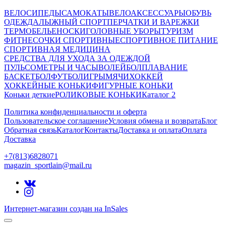
ВЕЛОСИПЕДЫ
САМОКАТЫ
ВЕЛОАКСЕССУАРЫ
ОБУВЬ
ОДЕЖДА
ЛЫЖНЫЙ СПОРТ
ПЕРЧАТКИ И ВАРЕЖКИ
ТЕРМОБЕЛЬЕ
НОСКИ
ГОЛОВНЫЕ УБОРЫ
ТУРИЗМ
ФИТНЕС
ОЧКИ СПОРТИВНЫЕ
СПОРТИВНОЕ ПИТАНИЕ
СПОРТИВНАЯ МЕДИЦИНА
СРЕДСТВА ДЛЯ УХОДА ЗА ОДЕЖДОЙ
ПУЛЬСОМЕТРЫ И ЧАСЫ
ВОЛЕЙБОЛ
ПЛАВАНИЕ
БАСКЕТБОЛ
ФУТБОЛ
ИГРЫ
МЯЧИ
ХОККЕЙ
ХОККЕЙНЫЕ КОНЬКИ
ФИГУРНЫЕ КОНЬКИ
Коньки деткие
РОЛИКОВЫЕ КОНЬКИ
Каталог 2
Политика конфиденциальности и оферта
Пользовательское соглашение
Условия обмена и возврата
Блог
Обратная связь
Каталог
Контакты
Доставка и оплата
Оплата
Доставка
+7(813)6828071
magazin_sportlain@mail.ru
Интернет-магазин создан на InSales