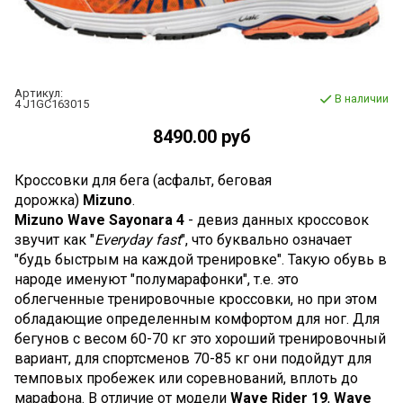
Артикул:
В наличии
4 J1GC163015
8490.00 руб
Кроссовки для бега (асфальт, беговая
дорожка)
Mizuno
.
Mizuno Wave Sayonara 4
- девиз данных кроссовок
звучит как "
Everyday fast
", что буквально означает
"будь быстрым на каждой тренировке". Такую обувь в
народе именуют "полумарафонки", т.е. это
облегченные тренировочные кроссовки, но при этом
обладающие определенным комфортом для ног. Для
бегунов с весом 60-70 кг это хороший тренировочный
вариант, для спортсменов 70-85 кг они подойдут для
темповых пробежек или соревнований, вплоть до
марафона. В отличие от модели
Wave Rider 19
,
Wave