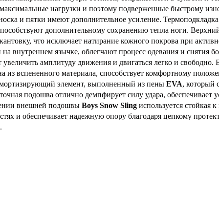
максимальные нагрузки и поэтому подверженные быстрому изно
носка и пятки имеют дополнительное усиление. Термоподкладка
способствуют дополнительному сохранению тепла ноги. Верхний 
кантовку, что исключает натирание кожного покрова при актив
и на внутреннем язычке, облегчают процесс одевания и снятия 
т увеличить амплитуду движения и двигаться легко и свободно. 
а из вспененного материала, способствует комфортному положе
амортизирующий элемент, выполненный из пены
EVA
, который
очная подошва отлично демпфирует силу удара, обеспечивает у
лении внешней подошвы
Boys Snow Sling
используется стойкая к
стях и обеспечивает надежную опору благодаря цепкому протек
.