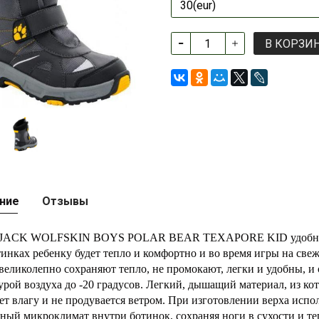
В КОРЗИ
ние
Отзывы
 JACK WOLFSKIN BOYS POLAR BEAR TEXAPORE KID удобная, де
тинках ребенку будет тепло и комфортно и во время игры на све
великолепно сохраняют тепло, не промокают, легки и удобны, и
урой воздуха до -20 градусов. Легкий, дышащий материал, из кот
ет влагу и не продувается ветром. При изготовлении верха испо
ный микроклимат внутри ботинок, сохраняя ноги в сухости и теп