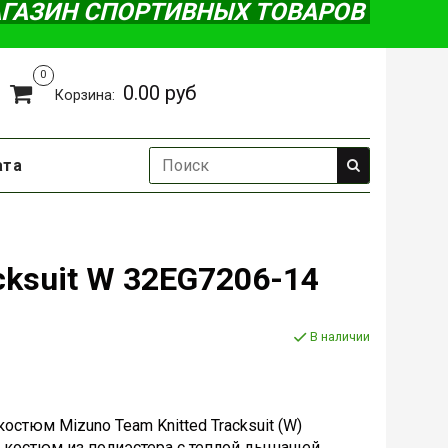
АГАЗИН СПОРТИВНЫХ ТОВАРОВ
0
0.00 руб
Корзина:
ата
cksuit W 32EG7206-14
В наличии
стюм Mizuno Team Knitted Tracksuit (W)
й костюм из полиэстера с теплой дышащей