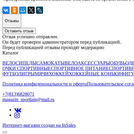
Отзывы
Оставить отзыв
Отзыв успешно отправлен.
Он будет проверен администратором перед публикацией.
Перед публикацией отзывы проходят модерацию
Каталог
ВЕЛОСИПЕДЫ
САМОКАТЫ
ВЕЛОАКСЕССУАРЫ
ОБУВЬ
ОД
ОЧКИ СПОРТИВНЫЕ
СПОРТИВНОЕ ПИТАНИЕ
СПОРТИВ
ФУТБОЛ
ИГРЫ
МЯЧИ
ХОККЕЙ
ХОККЕЙНЫЕ КОНЬКИ
ФИГУ
Политика конфиденциальности и оферта
Пользовательское сог
+7(813)6828071
magazin_sportlain@mail.ru
Интернет-магазин создан на InSales