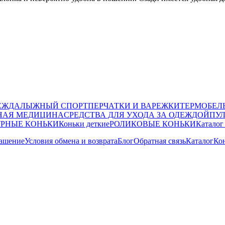
ЕЖДА
ЛЫЖНЫЙ СПОРТ
ПЕРЧАТКИ И ВАРЕЖКИ
ТЕРМОБЕЛ
НАЯ МЕДИЦИНА
СРЕДСТВА ДЛЯ УХОДА ЗА ОДЕЖДОЙ
ПУ
РНЫЕ КОНЬКИ
Коньки деткие
РОЛИКОВЫЕ КОНЬКИ
Каталог
лашение
Условия обмена и возврата
Блог
Обратная связь
Каталог
Ко