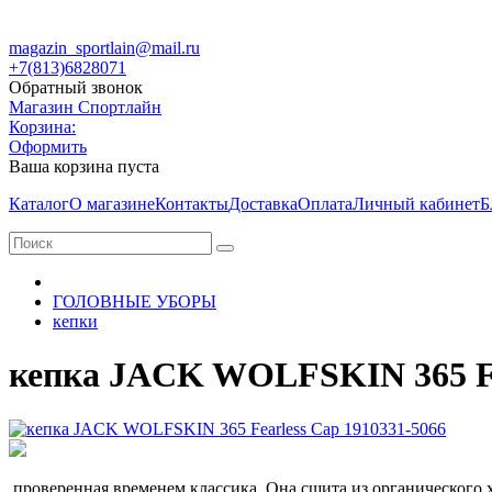
magazin_sportlain@mail.ru
+7(813)6828071
Обратный звонок
Магазин Спортлайн
Корзина:
Оформить
Ваша корзина пуста
Каталог
О магазине
Контакты
Доставка
Оплата
Личный кабинет
Б
ГОЛОВНЫЕ УБОРЫ
кепки
кепка JACK WOLFSKIN 365 Fea
проверенная временем классика. Она сшита из органического 