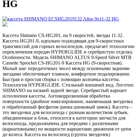
HG
Кассета Shimano CS-HG201, на 9 скоростей, звезды 11-32.
Кассета HG201-9, идеально подходящая для 9-скоростных
трансмиссий для горных велосипедов, предлагает технологию
переключения передач HYPERGLIDE и серебристую отделку.
Особенности. Модель SHIMANO ALTUS 9-Speed Silver MTB
Cassette Sprocket CS-HG201-9 Кассета HG (9-скоростная).
Малый шаг передаточных чисел между основными задними
звездами обеспечивает плавное, комфортное педалирование.
Быстрая и простая сборка с помощью колпачка кассеты.
Технология HYPERGLIDE. Стильный внешний вид. Логотип
SHIMANO на низшей задней звезде. Серебристый вариант
исполнения кассеты. Антикоррозионная обработка
поверхности (двойное никелирование, наименьшая звездочка
и обработанный фосфатом цинка цинковый замок). Кассета –
это звездочки для велосипеда с разным количеством зубьев,
объединенные в блок, относится к категории запчасти для
велосипеда, предназначена для передачи с различными
(вариативными) по мощности вариантами движения от цепи
до колеса. Кассета на велосипед (группа звездочек)