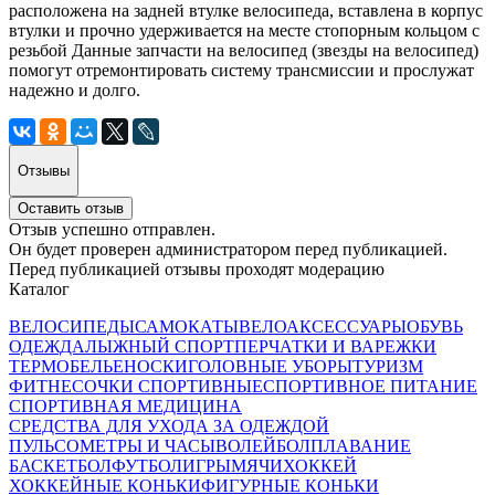
расположена на задней втулке велосипеда, вставлена в корпус
втулки и прочно удерживается на месте стопорным кольцом с
резьбой Данные запчасти на велосипед (звезды на велосипед)
помогут отремонтировать систему трансмиссии и прослужат
надежно и долго.
Отзывы
Оставить отзыв
Отзыв успешно отправлен.
Он будет проверен администратором перед публикацией.
Перед публикацией отзывы проходят модерацию
Каталог
ВЕЛОСИПЕДЫ
САМОКАТЫ
ВЕЛОАКСЕССУАРЫ
ОБУВЬ
ОДЕЖДА
ЛЫЖНЫЙ СПОРТ
ПЕРЧАТКИ И ВАРЕЖКИ
ТЕРМОБЕЛЬЕ
НОСКИ
ГОЛОВНЫЕ УБОРЫ
ТУРИЗМ
ФИТНЕС
ОЧКИ СПОРТИВНЫЕ
СПОРТИВНОЕ ПИТАНИЕ
СПОРТИВНАЯ МЕДИЦИНА
СРЕДСТВА ДЛЯ УХОДА ЗА ОДЕЖДОЙ
ПУЛЬСОМЕТРЫ И ЧАСЫ
ВОЛЕЙБОЛ
ПЛАВАНИЕ
БАСКЕТБОЛ
ФУТБОЛ
ИГРЫ
МЯЧИ
ХОККЕЙ
ХОККЕЙНЫЕ КОНЬКИ
ФИГУРНЫЕ КОНЬКИ