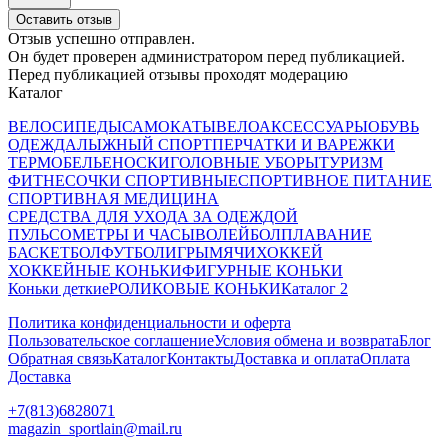
Оставить отзыв
Отзыв успешно отправлен.
Он будет проверен администратором перед публикацией.
Перед публикацией отзывы проходят модерацию
Каталог
ВЕЛОСИПЕДЫ
САМОКАТЫ
ВЕЛОАКСЕССУАРЫ
ОБУВЬ
ОДЕЖДА
ЛЫЖНЫЙ СПОРТ
ПЕРЧАТКИ И ВАРЕЖКИ
ТЕРМОБЕЛЬЕ
НОСКИ
ГОЛОВНЫЕ УБОРЫ
ТУРИЗМ
ФИТНЕС
ОЧКИ СПОРТИВНЫЕ
СПОРТИВНОЕ ПИТАНИЕ
СПОРТИВНАЯ МЕДИЦИНА
СРЕДСТВА ДЛЯ УХОДА ЗА ОДЕЖДОЙ
ПУЛЬСОМЕТРЫ И ЧАСЫ
ВОЛЕЙБОЛ
ПЛАВАНИЕ
БАСКЕТБОЛ
ФУТБОЛ
ИГРЫ
МЯЧИ
ХОККЕЙ
ХОККЕЙНЫЕ КОНЬКИ
ФИГУРНЫЕ КОНЬКИ
Коньки деткие
РОЛИКОВЫЕ КОНЬКИ
Каталог 2
Политика конфиденциальности и оферта
Пользовательское соглашение
Условия обмена и возврата
Блог
Обратная связь
Каталог
Контакты
Доставка и оплата
Оплата
Доставка
+7(813)6828071
magazin_sportlain@mail.ru