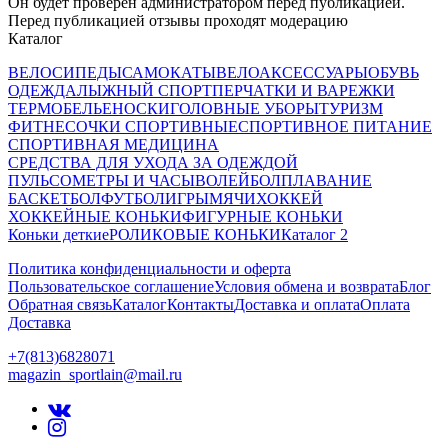
Он будет проверен администратором перед публикацией.
Перед публикацией отзывы проходят модерацию
Каталог
ВЕЛОСИПЕДЫ
САМОКАТЫ
ВЕЛОАКСЕССУАРЫ
ОБУВЬ
ОДЕЖДА
ЛЫЖНЫЙ СПОРТ
ПЕРЧАТКИ И ВАРЕЖКИ
ТЕРМОБЕЛЬЕ
НОСКИ
ГОЛОВНЫЕ УБОРЫ
ТУРИЗМ
ФИТНЕС
ОЧКИ СПОРТИВНЫЕ
СПОРТИВНОЕ ПИТАНИЕ
СПОРТИВНАЯ МЕДИЦИНА
СРЕДСТВА ДЛЯ УХОДА ЗА ОДЕЖДОЙ
ПУЛЬСОМЕТРЫ И ЧАСЫ
ВОЛЕЙБОЛ
ПЛАВАНИЕ
БАСКЕТБОЛ
ФУТБОЛ
ИГРЫ
МЯЧИ
ХОККЕЙ
ХОККЕЙНЫЕ КОНЬКИ
ФИГУРНЫЕ КОНЬКИ
Коньки деткие
РОЛИКОВЫЕ КОНЬКИ
Каталог 2
Политика конфиденциальности и оферта
Пользовательское соглашение
Условия обмена и возврата
Блог
Обратная связь
Каталог
Контакты
Доставка и оплата
Оплата
Доставка
+7(813)6828071
magazin_sportlain@mail.ru