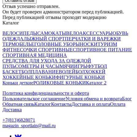
Оставить отзыв
Отзыв успешно отправлен.
Он будет проверен администратором перед публикацией.
Перед публикацией отзывы проходят модерацию
Каталог
ВЕЛОСИПЕДЫ
САМОКАТЫ
ВЕЛОАКСЕССУАРЫ
ОБУВЬ
ОДЕЖДА
ЛЫЖНЫЙ СПОРТ
ПЕРЧАТКИ И ВАРЕЖКИ
ТЕРМОБЕЛЬЕ
ГОЛОВНЫЕ УБОРЫ
НОСКИ
ТУРИЗМ
ФИТНЕС
ОЧКИ СПОРТИВНЫЕ
СПОРТИВНОЕ ПИТАНИЕ
СПОРТИВНАЯ МЕДИЦИНА
СРЕДСТВА ДЛЯ УХОДА ЗА ОДЕЖДОЙ
ПУЛЬСОМЕТРЫ И ЧАСЫ
МЯЧИ
ИГРЫ
ФУТБОЛ
БАСКЕТБОЛ
ПЛАВАНИЕ
ВОЛЕЙБОЛ
ХОККЕЙ
ХОККЕЙНЫЕ КОНЬКИ
ФИГУРНЫЕ КОНЬКИ
Коньки деткие
РОЛИКОВЫЕ КОНЬКИ
Каталог 2
Политика конфиденциальности и оферта
Пользовательское соглашение
Условия обмена и возврата
Блог
Обратная связь
Каталог
Контакты
Доставка и оплата
Оплата
Доставка
+7(813)6828071
magazin_sportlain@mail.ru