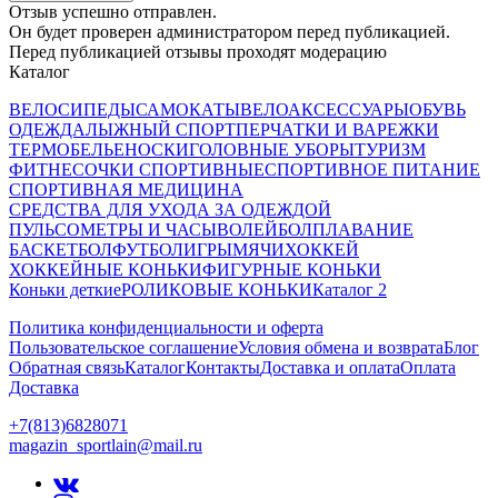
Отзыв успешно отправлен.
Он будет проверен администратором перед публикацией.
Перед публикацией отзывы проходят модерацию
Каталог
ВЕЛОСИПЕДЫ
САМОКАТЫ
ВЕЛОАКСЕССУАРЫ
ОБУВЬ
ОДЕЖДА
ЛЫЖНЫЙ СПОРТ
ПЕРЧАТКИ И ВАРЕЖКИ
ТЕРМОБЕЛЬЕ
НОСКИ
ГОЛОВНЫЕ УБОРЫ
ТУРИЗМ
ФИТНЕС
ОЧКИ СПОРТИВНЫЕ
СПОРТИВНОЕ ПИТАНИЕ
СПОРТИВНАЯ МЕДИЦИНА
СРЕДСТВА ДЛЯ УХОДА ЗА ОДЕЖДОЙ
ПУЛЬСОМЕТРЫ И ЧАСЫ
ВОЛЕЙБОЛ
ПЛАВАНИЕ
БАСКЕТБОЛ
ФУТБОЛ
ИГРЫ
МЯЧИ
ХОККЕЙ
ХОККЕЙНЫЕ КОНЬКИ
ФИГУРНЫЕ КОНЬКИ
Коньки деткие
РОЛИКОВЫЕ КОНЬКИ
Каталог 2
Политика конфиденциальности и оферта
Пользовательское соглашение
Условия обмена и возврата
Блог
Обратная связь
Каталог
Контакты
Доставка и оплата
Оплата
Доставка
+7(813)6828071
magazin_sportlain@mail.ru