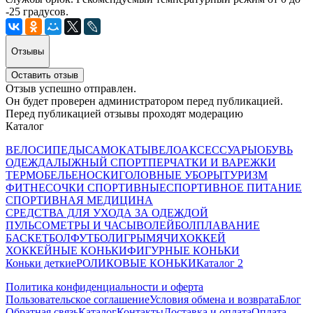
-25 градусов.
Отзывы
Оставить отзыв
Отзыв успешно отправлен.
Он будет проверен администратором перед публикацией.
Перед публикацией отзывы проходят модерацию
Каталог
ВЕЛОСИПЕДЫ
САМОКАТЫ
ВЕЛОАКСЕССУАРЫ
ОБУВЬ
ОДЕЖДА
ЛЫЖНЫЙ СПОРТ
ПЕРЧАТКИ И ВАРЕЖКИ
ТЕРМОБЕЛЬЕ
НОСКИ
ГОЛОВНЫЕ УБОРЫ
ТУРИЗМ
ФИТНЕС
ОЧКИ СПОРТИВНЫЕ
СПОРТИВНОЕ ПИТАНИЕ
СПОРТИВНАЯ МЕДИЦИНА
СРЕДСТВА ДЛЯ УХОДА ЗА ОДЕЖДОЙ
ПУЛЬСОМЕТРЫ И ЧАСЫ
ВОЛЕЙБОЛ
ПЛАВАНИЕ
БАСКЕТБОЛ
ФУТБОЛ
ИГРЫ
МЯЧИ
ХОККЕЙ
ХОККЕЙНЫЕ КОНЬКИ
ФИГУРНЫЕ КОНЬКИ
Коньки деткие
РОЛИКОВЫЕ КОНЬКИ
Каталог 2
Политика конфиденциальности и оферта
Пользовательское соглашение
Условия обмена и возврата
Блог
Обратная связь
Каталог
Контакты
Доставка и оплата
Оплата