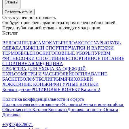
Отзывы
Оставить отзыв
Отзыв успешно отправлен.
Он будет проверен администратором перед публикацией.
Перед публикацией отзывы проходят модерацию
Каталог
ВЕЛОСИПЕДЫ
САМОКАТЫ
ВЕЛОАКСЕССУАРЫ
ОБУВЬ
ОДЕЖДА
ЛЫЖНЫЙ СПОРТ
ПЕРЧАТКИ И ВАРЕЖКИ
ТЕРМОБЕЛЬЕ
НОСКИ
ГОЛОВНЫЕ УБОРЫ
ТУРИЗМ
ФИТНЕС
ОЧКИ СПОРТИВНЫЕ
СПОРТИВНОЕ ПИТАНИЕ
СПОРТИВНАЯ МЕДИЦИНА
СРЕДСТВА ДЛЯ УХОДА ЗА ОДЕЖДОЙ
ПУЛЬСОМЕТРЫ И ЧАСЫ
ВОЛЕЙБОЛ
ПЛАВАНИЕ
БАСКЕТБОЛ
ФУТБОЛ
ИГРЫ
МЯЧИ
ХОККЕЙ
ХОККЕЙНЫЕ КОНЬКИ
ФИГУРНЫЕ КОНЬКИ
Коньки деткие
РОЛИКОВЫЕ КОНЬКИ
Каталог 2
Политика конфиденциальности и оферта
Пользовательское соглашение
Условия обмена и возврата
Блог
Обратная связь
Каталог
Контакты
Доставка и оплата
Оплата
Доставка
+7(813)6828071