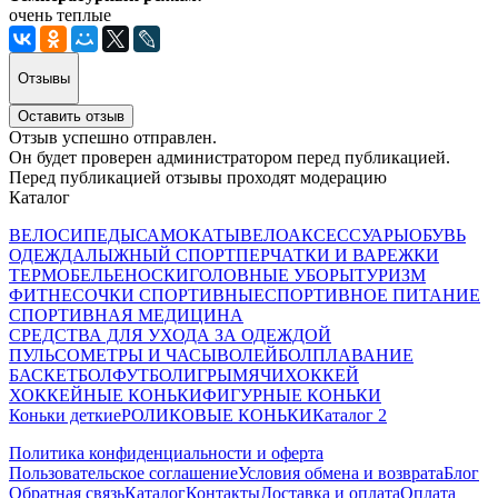
очень теплые
Отзывы
Оставить отзыв
Отзыв успешно отправлен.
Он будет проверен администратором перед публикацией.
Перед публикацией отзывы проходят модерацию
Каталог
ВЕЛОСИПЕДЫ
САМОКАТЫ
ВЕЛОАКСЕССУАРЫ
ОБУВЬ
ОДЕЖДА
ЛЫЖНЫЙ СПОРТ
ПЕРЧАТКИ И ВАРЕЖКИ
ТЕРМОБЕЛЬЕ
НОСКИ
ГОЛОВНЫЕ УБОРЫ
ТУРИЗМ
ФИТНЕС
ОЧКИ СПОРТИВНЫЕ
СПОРТИВНОЕ ПИТАНИЕ
СПОРТИВНАЯ МЕДИЦИНА
СРЕДСТВА ДЛЯ УХОДА ЗА ОДЕЖДОЙ
ПУЛЬСОМЕТРЫ И ЧАСЫ
ВОЛЕЙБОЛ
ПЛАВАНИЕ
БАСКЕТБОЛ
ФУТБОЛ
ИГРЫ
МЯЧИ
ХОККЕЙ
ХОККЕЙНЫЕ КОНЬКИ
ФИГУРНЫЕ КОНЬКИ
Коньки деткие
РОЛИКОВЫЕ КОНЬКИ
Каталог 2
Политика конфиденциальности и оферта
Пользовательское соглашение
Условия обмена и возврата
Блог
Обратная связь
Каталог
Контакты
Доставка и оплата
Оплата