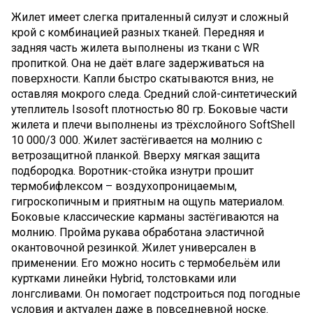
Жилет имеет слегка приталенный силуэт и сложный
крой с комбинацией разных тканей. Передняя и
задняя часть жилета выполнены из ткани с WR
пропиткой. Она не даёт влаге задерживаться на
поверхности. Капли быстро скатываются вниз, не
оставляя мокрого следа. Средний слой-синтетический
утеплитель Isosoft плотностью 80 гр. Боковые части
жилета и плечи выполнены из трёхслойного SoftShell
10 000/3 000. Жилет застёгивается на молнию с
ветрозащитной планкой. Вверху мягкая защита
подбородка. Воротник-стойка изнутри прошит
термобифлексом – воздухопроницаемым,
гигроскопичным и приятным на ощупь материалом.
Боковые классические карманы застёгиваются на
молнию. Пройма рукава обработана эластичной
окантовочной резинкой. Жилет универсален в
применении. Его можно носить с термобельём или
куртками линейки Hybrid, толстовками или
лонгсливами. Он помогает подстроиться под погодные
условия и актуален даже в повседневной носке.